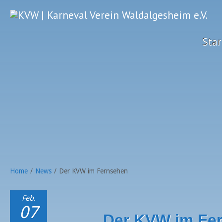
Star
Home
/
News
/
Der KVW im Fernsehen
Feb.
07
Der KVW im Fe