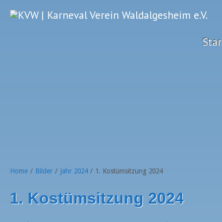
Star
Home
/
Bilder
/
Jahr 2024
/
1. Kostümsitzung 2024
1. Kostümsitzung 2024