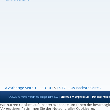
« vorherige Seite
1
…
13
14
15
16
17
…
49
nächste Seite »
© 2022 Karneval Verein Waldalgesheim e.V. |
Sitemap // Impressum
|
Datenschutze
Wir nutzen Cookies auf unserer Webseite um Ihnen die bestmöglic
"Akzeptieren" stimmen Sie der Nutzung aller Cookies zu.