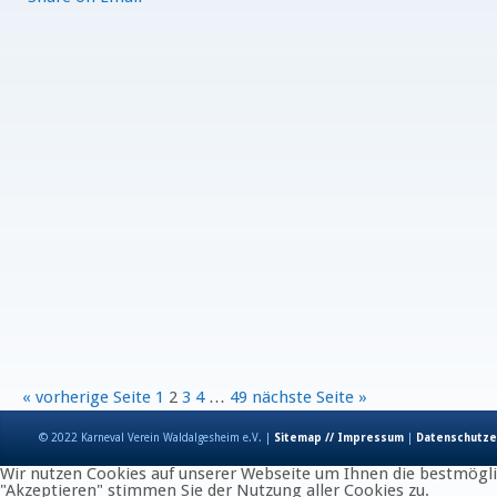
« vorherige Seite
1
2
3
4
…
49
nächste Seite »
© 2022 Karneval Verein Waldalgesheim e.V. |
Sitemap // Impressum
|
Datenschutze
Wir nutzen Cookies auf unserer Webseite um Ihnen die bestmöglic
"Akzeptieren" stimmen Sie der Nutzung aller Cookies zu.