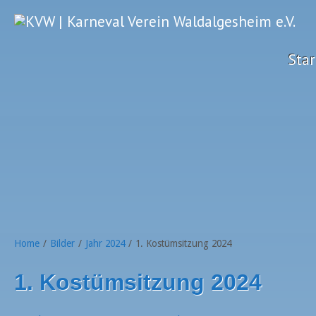
Star
Home
/
Bilder
/
Jahr 2024
/
1. Kostümsitzung 2024
1. Kostümsitzung 2024