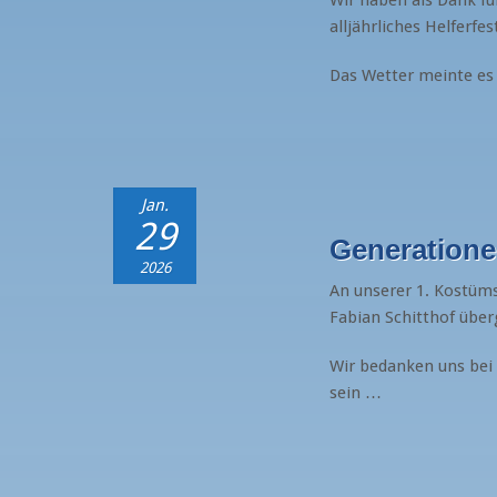
alljährliches Helferfes
Das Wetter meinte es 
Jan.
29
Generatione
2026
An unserer 1. Kostüms
Fabian Schitthof übe
Wir bedanken uns bei
sein …