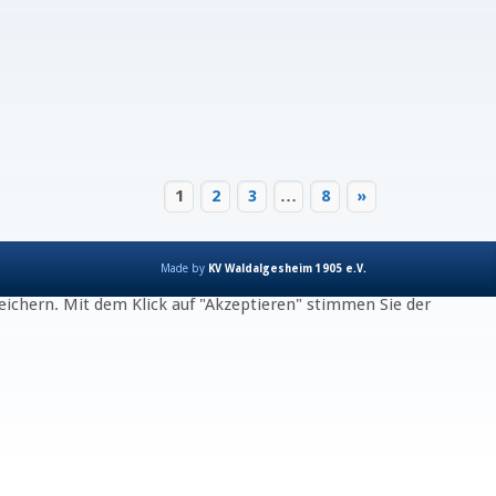
1
2
3
…
8
»
Made by
KV Waldalgesheim 1905 e.V.
ichern. Mit dem Klick auf "Akzeptieren" stimmen Sie der