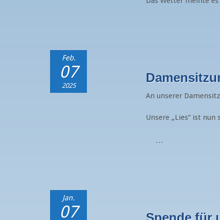
Das Wetter meinte es 
Feb.
07
Damensitzun
2025
An unserer Damensitzu
Unsere „Lies“ ist nun
…
Jan.
07
Spende für 