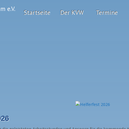
Startseite
Der KVW
Termine
026
r die geleisteten Arbeitsstunden und Ansporn für die kommende 