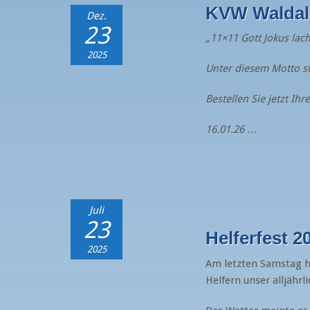
KVW Waldalg
Dez.
23
„11×11 Gott Jokus lac
2025
Unter diesem Motto s
Bestellen Sie jetzt Ih
16.01.26
…
Juli
23
Helferfest 
2025
Am letzten Samstag h
Helfern unser alljährli